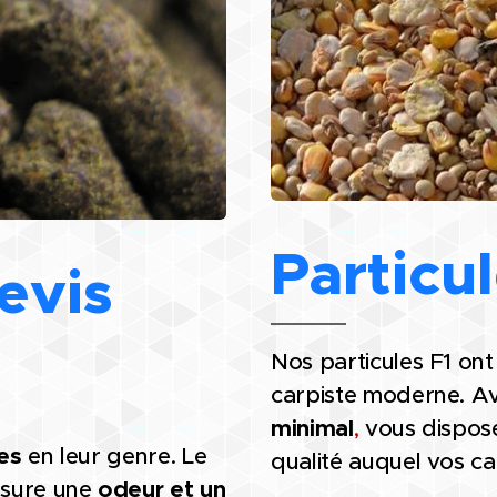
Particul
evis
Nos particules F1 on
carpiste moderne. A
minimal
,
vous dispose
es
en leur genre. Le
qualité auquel vos ca
sure une
odeur et un