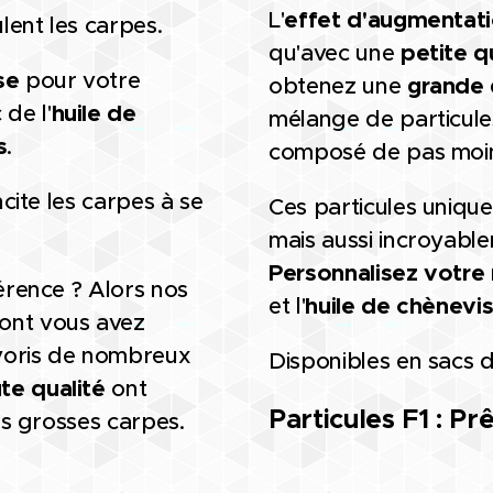
L'
effet d'augmentat
ulent les carpes.
qu'avec une
petite q
se
pour votre
obtenez une
grande 
de l'
huile de
mélange de particules
s
.
composé de pas moins
ncite les carpes à se
Ces particules uniqu
mais aussi incroyab
Personnalisez votre
férence ? Alors nos
et l'
huile de chènevi
ont vous avez
avoris de nombreux
Disponibles en sacs d
te qualité
ont
Particules F1 : Prê
les grosses carpes.