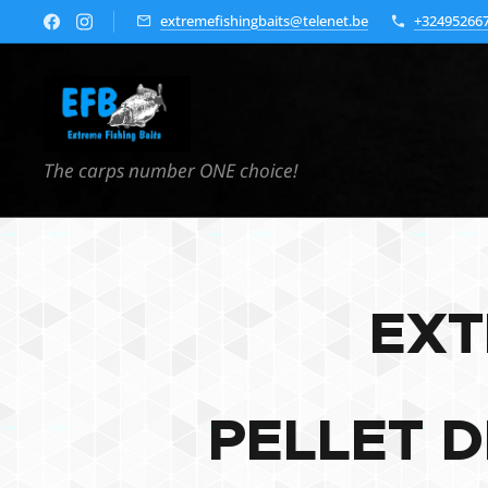
extremefishingbaits@telenet.be
+32495266
The carps number ONE choice!
EXT
PELLET D