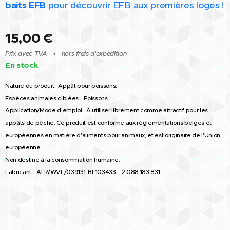
baits EFB
pour découvrir EFB aux premières loges !
15,00
€
Prix avec TVA
hors frais d'expédition
En stock
Nature du produit :
Appât pour poissons.
Espèces animales ciblées :
Poissons.
Application/Mode d'emploi :
À utiliser librement comme attractif pour les
appâts de pêche. Ce produit est conforme aux réglementations belges et
européennes en matière d'aliments pour animaux, et est originaire de l'Union
européenne.
Non destiné à la consommation humaine.
Fabricant :
AER/WVL/039131-BE103433 - 2.088.183.831