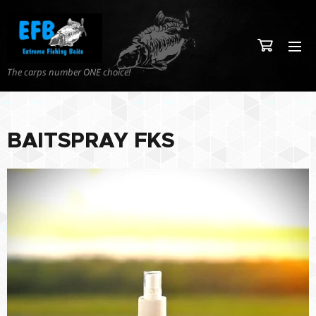
The carps number ONE choice!
BAITSPRAY FKS