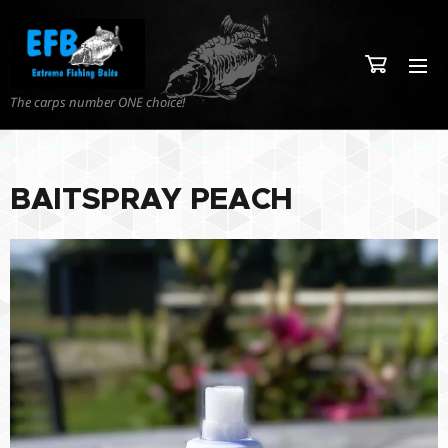
The carps number ONE choice!
BAITSPRAY PEACH