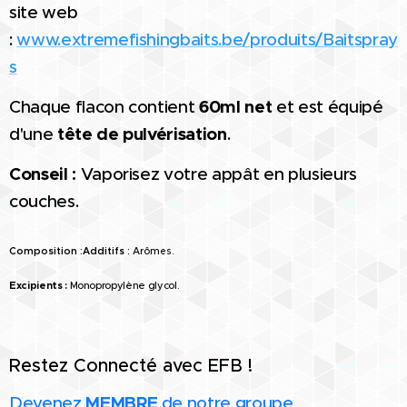
site web
:
www.extremefishingbaits.be/produits/Baitspray
s
Chaque flacon contient
60ml net
et est équipé
d'une
tête de pulvérisation
.
Conseil :
Vaporisez votre appât en plusieurs
couches.
Composition :
Additifs :
Arômes.
Excipients :
Monopropylène glycol.
Restez Connecté avec EFB !
Devenez
MEMBRE
de notre groupe