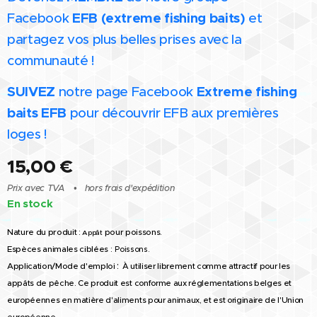
Facebook
EFB (extreme fishing baits)
et
partagez vos plus belles prises avec la
communauté !
SUIVEZ
notre page Facebook
Extreme fishing
baits EFB
pour découvrir EFB aux premières
loges !
15,00
€
Prix avec TVA
hors frais d'expédition
En stock
Nature du produit :
pour poissons.
Appât
Espèces animales ciblées :
Poissons.
:
Application/Mode d'emploi
À utiliser librement comme attractif pour les
appâts de pêche. Ce produit est conforme aux réglementations belges et
européennes en matière d'aliments pour animaux, et est originaire de l'Union
européenne.