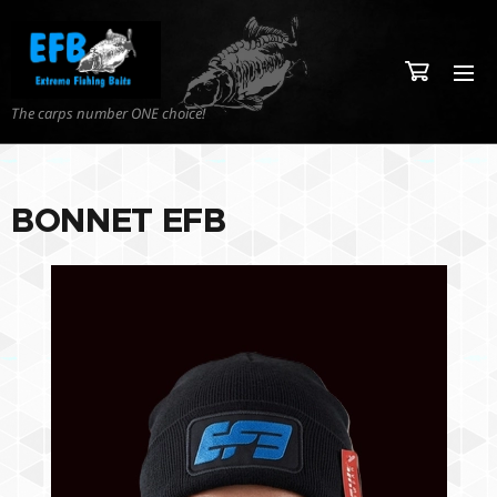
The carps number ONE choice!
BONNET EFB