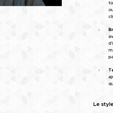
to
ou
cl
Br
av
d'
ma
pa
Ta
aj
qu
Le styl