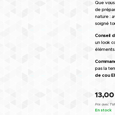
Que vous 
de prépar
nature : 
soigné tou
Conseil d
un look c
éléments
Commande
pas la te
de cou E
13,00
Prix avec TV
En stock