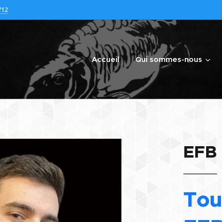
712
Accueil
Qui sommes-nous
EFB
Tou