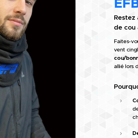
EF
Restez 
de cou
Faites-vo
vent cing
cou/bonn
allié lors
Pourquo
Co
de
ch
De