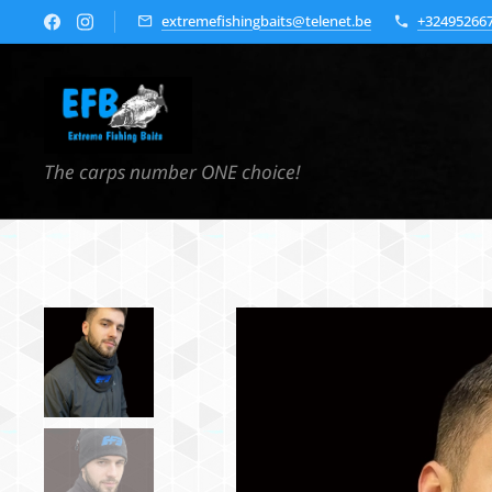
extremefishingbaits@telenet.be
+32495266
The carps number ONE choice!