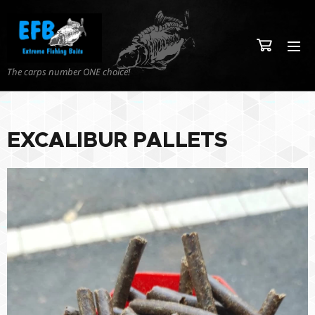
The carps number ONE choice!
EXCALIBUR PALLETS