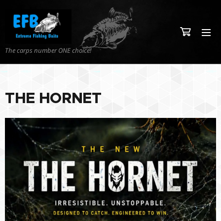
The carps number ONE choice!
THE HORNET