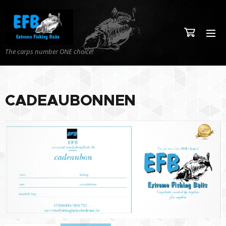
The carps number ONE choice!
CADEAUBONNEN