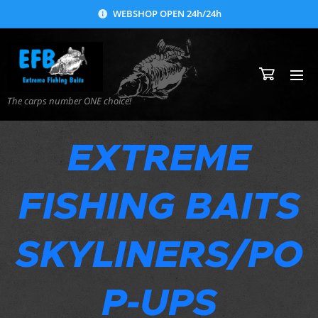
WEBSHOP OPEN 24h/24h
The carps number ONE choice!
EXTREME
FISHING BAITS
SKYLINERS/PO
P-UPS