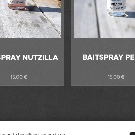
BAITSPRAY P
SPRAY NUTZILLA
15,00
€
15,00
€
en en te beveiligen, en om je de