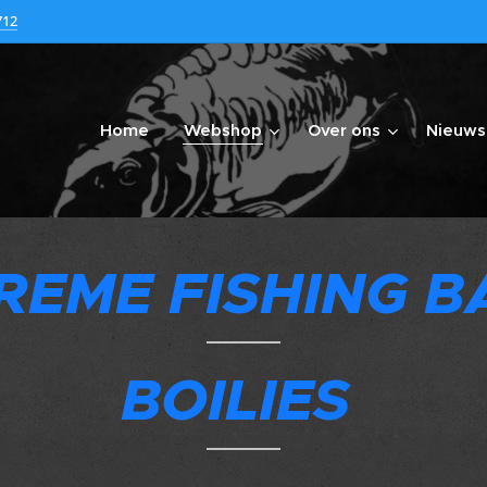
712
Home
Webshop
Over ons
Nieuws
REME FISHING B
BOILIES