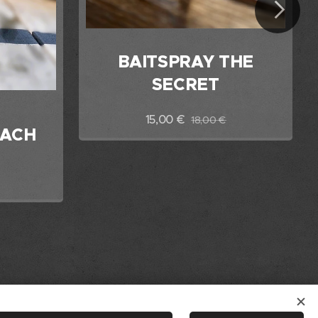
BAITSPRAY THE
SECRET
15,00
€
18,00
€
EACH
Talen