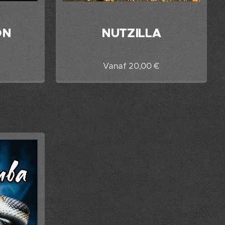
ON
NUTZILLA
Vanaf
20,00
€