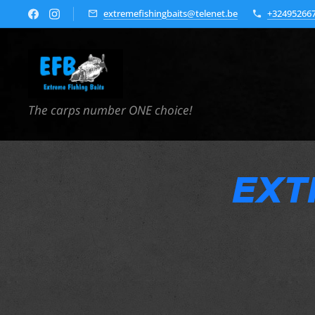
extremefishingbaits@telenet.be
+32495266
The carps number ONE choice!
EXT