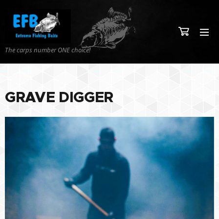
The carps number ONE choice!
GRAVE DIGGER