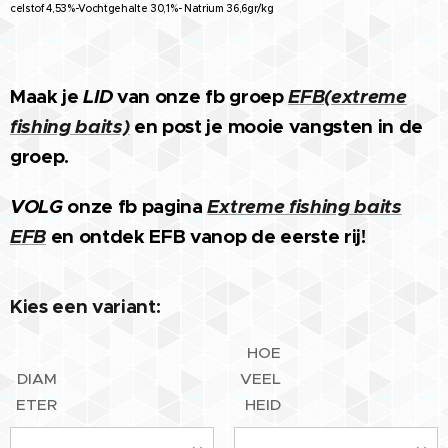
celstof 4,53%-Vochtgehalte 30,1%- Natrium 36,6gr/kg
Maak je
LID
van onze fb groep
EFB(extreme
fishing baits)
en post je mooie vangsten in de
groep.
VOLG
onze fb pagina
Extreme fishing baits
EFB
en ontdek EFB vanop de eerste rij!
Kies een variant:
HOE
DIAM
VEEL
ETER
HEID